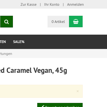
Zur Kasse
Ihr Konto
Anmelden
Warenkorb
Suchen
0 Artikel
TEN
SALE%
rtungen
ed Caramel Vegan, 45g
Close
×