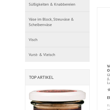
Süßigkeiten & Knabbereien
Väse im Block, Streuväse &
Scheibenväse
Visch
Vurst- & Vleisch
V
O
G
TOP ARTIKEL
(
Lu
E
EU
in