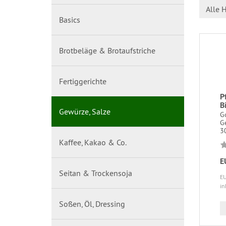
Alle H
Basics
Brotbeläge & Brotaufstriche
Fertiggerichte
P
B
Gewürze, Salze
G
G
3
Kaffee, Kakao & Co.
E
Seitan & Trockensoja
EU
in
Soßen, Öl, Dressing