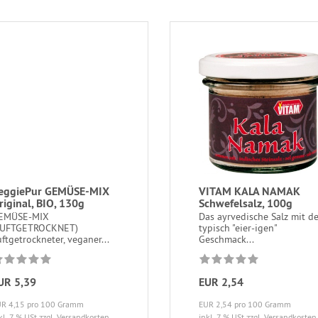
eggiePur GEMÜSE-MIX
VITAM KALA NAMAK
riginal, BIO, 130g
Schwefelsalz, 100g
EMÜSE-MIX
Das ayrvedische Salz mit d
LUFTGETROCKNET)
typisch "eier-igen"
ftgetrockneter, veganer...
Geschmack...
UR 5,39
EUR 2,54
R 4,15 pro 100 Gramm
EUR 2,54 pro 100 Gramm
kl. 7 % USt
zzgl. Versandkosten
inkl. 7 % USt
zzgl. Versandkosten