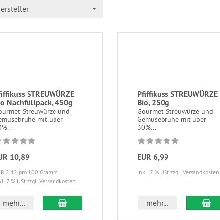
ersteller
fiffikuss STREUWÜRZE
Pfiffikuss STREUWÜRZE
io Nachfüllpack, 450g
Bio, 250g
ourmet-Streuwürze und
Gourmet-Streuwürze und
emüsebrühe mit über
Gemüsebrühe mit über
0%...
30%...
UR 10,89
EUR 6,99
R 2,42 pro 100 Gramm
inkl. 7 % USt
zzgl. Versandkosten
kl. 7 % USt
zzgl. Versandkosten
mehr...
mehr...