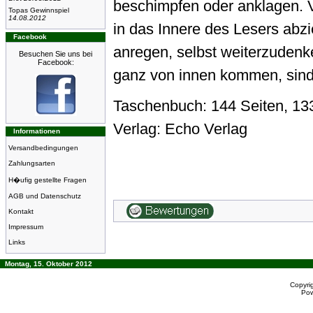
beschimpfen oder anklagen. Vi
Topas Gewinnspiel
14.08.2012
in das Innere des Lesers abzi
Facebook
anregen, selbst weiterzudenk
Besuchen Sie uns bei
Facebook:
ganz von innen kommen, sind
Taschenbuch: 144 Seiten, 13
Verlag: Echo Verlag
Informationen
Versandbedingungen
Zahlungsarten
H�ufig gestellte Fragen
AGB und Datenschutz
Kontakt
Impressum
Links
Montag, 15. Oktober 2012
Copyri
Po