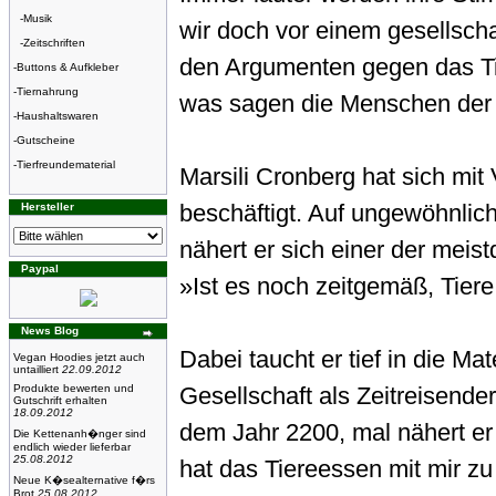
-
Musik
wir doch vor einem gesellsch
-
Zeitschriften
den Argumenten gegen das Ti
-
Buttons & Aufkleber
-
Tiernahrung
was sagen die Menschen der
-
Haushaltswaren
-
Gutscheine
-
Tierfreundematerial
Marsili Cronberg hat sich mi
beschäftigt. Auf ungewöhnli
Hersteller
nähert er sich einer der meis
Paypal
»Ist es noch zeitgemäß, Tier
News Blog
Dabei taucht er tief in die Ma
Vegan Hoodies jetzt auch
untailliert
22.09.2012
Produkte bewerten und
Gesellschaft als Zeitreisende
Gutschrift erhalten
18.09.2012
dem Jahr 2200, mal nähert er
Die Kettenanh�nger sind
endlich wieder lieferbar
25.08.2012
hat das Tiereessen mit mir zu t
Neue K�sealternative f�rs
Brot
25.08.2012