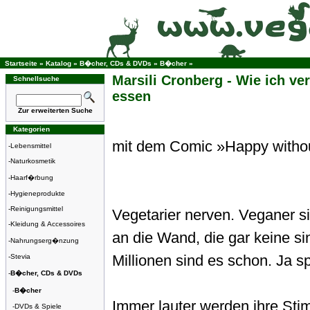
Startseite
»
Katalog
»
B�cher, CDs & DVDs
»
B�cher
»
Marsili Cronberg - Wie ich ver
Schnellsuche
essen
Zur erweiterten Suche
Kategorien
mit dem Comic »Happy withou
-
Lebensmittel
-
Naturkosmetik
-
Haarf�rbung
-
Hygieneprodukte
-
Reinigungsmittel
Vegetarier nerven. Veganer s
-
Kleidung & Accessoires
an die Wand, die gar keine s
-
Nahrungserg�nzung
Millionen sind es schon. Ja s
-
Stevia
-
B�cher, CDs & DVDs
-
B�cher
Immer lauter werden ihre Sti
-
DVDs & Spiele