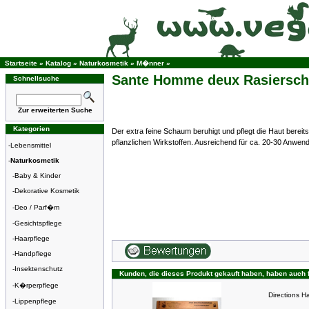
Startseite
»
Katalog
»
Naturkosmetik
»
M�nner
»
Sante Homme deux Rasiersc
Schnellsuche
Zur erweiterten Suche
Kategorien
Der extra feine Schaum beruhigt und pflegt die Haut bereit
pflanzlichen Wirkstoffen. Ausreichend für ca. 20-30 Anwen
-
Lebensmittel
-
Naturkosmetik
-
Baby & Kinder
-
Dekorative Kosmetik
-
Deo / Parf�m
-
Gesichtspflege
-
Haarpflege
-
Handpflege
-
Insektenschutz
Kunden, die dieses Produkt gekauft haben, haben auch 
-
K�rperpflege
Directions
-
Lippenpflege