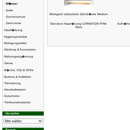
-
M�nner
-
Seife
Biologisch abbaubare Zahnb�rste Medium
-
Sonnenschutz
-
Zahncreme
Directions Haart�nung CARNATION PINK
Aufn�her
89ml
-
Haarf�rbung
-
Hygieneprodukte
-
Reinigungsmittel
-
Kleidung & Accessoires
-
Nahrungserg�nzung
-
Stevia
-
B�cher, CDs & DVDs
-
Buttons & Aufkleber
-
Tiernahrung
-
Haushaltswaren
-
Gutscheine
-
Tierfreundematerial
Hersteller
Paypal