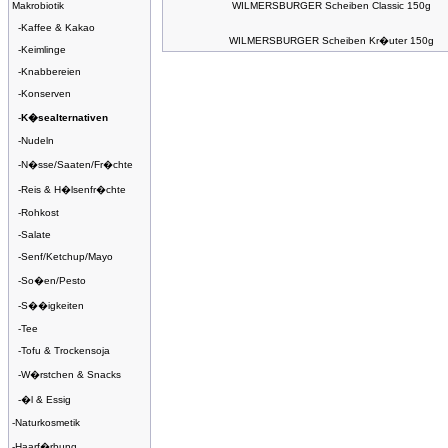
Makrobiotik
WILMERSBURGER Scheiben Classic 150g
-
Kaffee & Kakao
WILMERSBURGER Scheiben Kr�uter 150g
-
Keimlinge
-
Knabbereien
-
Konserven
-
K�sealternativen
-
Nudeln
-
N�sse/Saaten/Fr�chte
-
Reis & H�lsenfr�chte
-
Rohkost
-
Salate
-
Senf/Ketchup/Mayo
-
So�en/Pesto
-
S��igkeiten
-
Tee
-
Tofu & Trockensoja
-
W�rstchen & Snacks
-
�l & Essig
-
Naturkosmetik
-
Haarf�rbung