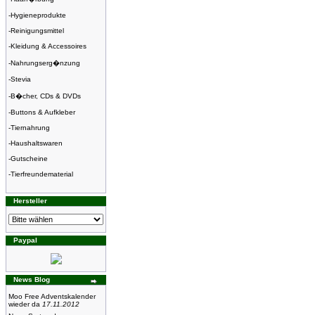
-
Hygieneprodukte
-
Reinigungsmittel
-
Kleidung & Accessoires
-
Nahrungserg�nzung
-
Stevia
-
B�cher, CDs & DVDs
-
Buttons & Aufkleber
-
Tiernahrung
-
Haushaltswaren
-
Gutscheine
-
Tierfreundematerial
Hersteller
Paypal
News Blog
Moo Free Adventskalender
wieder da
17.11.2012