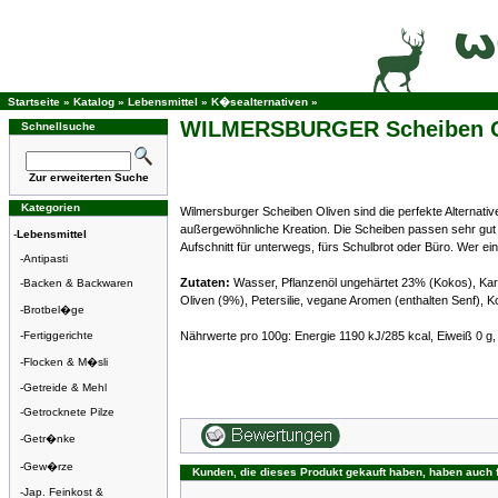
Startseite
»
Katalog
»
Lebensmittel
»
K�sealternativen
»
WILMERSBURGER Scheiben O
Schnellsuche
Zur erweiterten Suche
Kategorien
Wilmersburger Scheiben Oliven sind die perfekte Alternativ
außergewöhnliche Kreation. Die Scheiben passen sehr gut a
-
Lebensmittel
Aufschnitt für unterwegs, fürs Schulbrot oder Büro. Wer e
-
Antipasti
Zutaten:
Wasser, Pflanzenöl ungehärtet 23% (Kokos), Kartof
-
Backen & Backwaren
Oliven (9%), Petersilie, vegane Aromen (enthalten Senf), 
-
Brotbel�ge
-
Fertiggerichte
Nährwerte pro 100g: Energie 1190 kJ/285 kcal, Eiweiß 0 g, 
-
Flocken & M�sli
-
Getreide & Mehl
-
Getrocknete Pilze
-
Getr�nke
-
Gew�rze
Kunden, die dieses Produkt gekauft haben, haben auch 
-
Jap. Feinkost &