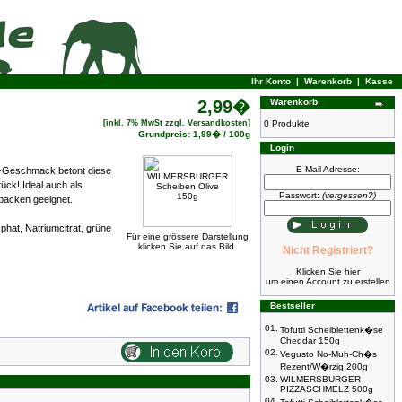
Ihr Konto
|
Warenkorb
|
Kasse
2,99�
Warenkorb
[inkl. 7% MwSt zzgl.
Versandkosten
]
0 Produkte
Grundpreis: 1,99� / 100g
Login
E-Mail Adresse:
ven-Geschmack betont diese
ück! Ideal auch als
Passwort:
(vergessen?)
rbacken geeignet.
phat, Natriumcitrat, grüne
Für eine grössere Darstellung
klicken Sie auf das Bild.
Nicht Registriert?
Klicken Sie hier
um einen Account zu erstellen
Bestseller
01.
Tofutti Scheiblettenk�se
Cheddar 150g
02.
Vegusto No-Muh-Ch�s
Rezent/W�rzig 200g
03.
WILMERSBURGER
PIZZASCHMELZ 500g
04.