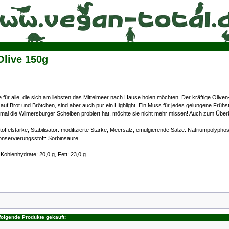
live 150g
e für alle, die sich am liebsten das Mittelmeer nach Hause holen möchten. Der kräftige Oli
uf Brot und Brötchen, sind aber auch pur ein Highlight. Ein Muss für jedes gelungene Frühst
inmal die Wilmersburger Scheiben probiert hat, möchte sie nicht mehr missen! Auch zum Übe
felstärke, Stabilisator: modifizierte Stärke, Meersalz, emulgierende Salze: Natriumpolyphos
Konservierungsstoff: Sorbinsäure
Kohlenhydrate: 20,0 g, Fett: 23,0 g
folgende Produkte gekauft: