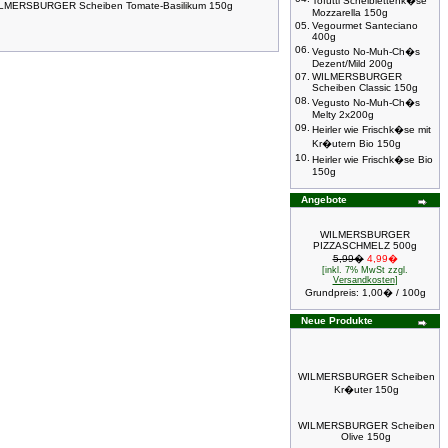
Tofutti Scheiblettenk�se
LMERSBURGER Scheiben Tomate-Basilikum 150g
Mozzarella 150g
05.
Vegourmet Santeciano
400g
06.
Vegusto No-Muh-Ch�s
Dezent/Mild 200g
07.
WILMERSBURGER
Scheiben Classic 150g
08.
Vegusto No-Muh-Ch�s
Melty 2x200g
09.
Heirler wie Frischk�se mit
Kr�utern Bio 150g
10.
Heirler wie Frischk�se Bio
150g
Angebote
WILMERSBURGER
PIZZASCHMELZ 500g
5,99�
4,99�
[inkl. 7% MwSt zzgl.
Versandkosten
]
Grundpreis: 1,00� / 100g
Neue Produkte
WILMERSBURGER Scheiben
Kr�uter 150g
WILMERSBURGER Scheiben
Olive 150g