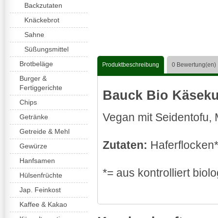
Backzutaten
Knäckebrot
Sahne
Süßungsmittel
Brotbeläge
Produktbeschreibung
0
Bewertung(en)
Burger &
Fertiggerichte
Bauck Bio Käsek
Chips
Vegan mit Seidentofu,
Getränke
Getreide & Mehl
Zutaten:
Haferflocken*
Gewürze
Hanfsamen
*= aus kontrolliert bi
Hülsenfrüchte
Jap. Feinkost
Kaffee & Kakao