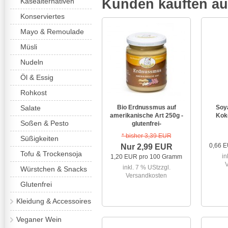
Kunden kauften a
Käsealternativen
Konserviertes
Mayo & Remoulade
Müsli
Nudeln
Öl & Essig
Rohkost
Salate
Bio Erdnussmus auf
Soy
amerikanische Art 250g -
Kok
Soßen & Pesto
glutenfrei-
* bisher 3,39 EUR
Süßigkeiten
0,66 E
Nur 2,99 EUR
Tofu & Trockensoja
in
1,20 EUR pro 100 Gramm
inkl. 7 % USt
zzgl.
Würstchen & Snacks
Versandkosten
Glutenfrei
Kleidung & Accessoires
Veganer Wein