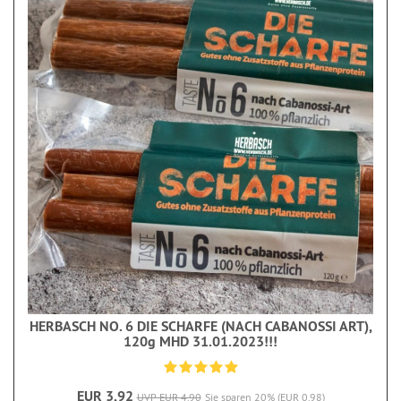
HERBASCH NO. 6 DIE SCHARFE (NACH CABANOSSI ART),
120g MHD 31.01.2023!!!
EUR 3,92
UVP EUR 4,90
Sie sparen 20% (EUR 0,98)