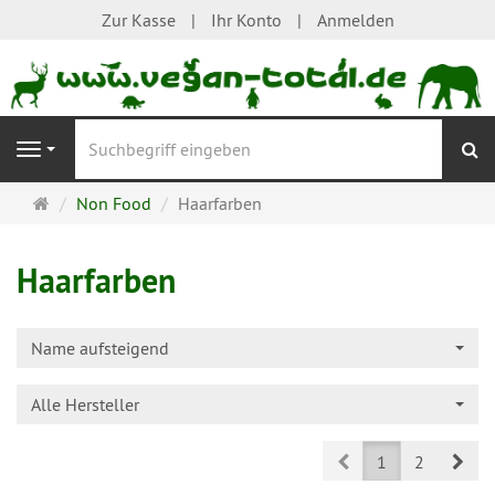
Zur Kasse
Ihr Konto
Anmelden
S
Navigation
Startseite
Non Food
Haarfarben
Haarfarben
Name aufsteigend
Alle Hersteller
Prev
Nex
1
2