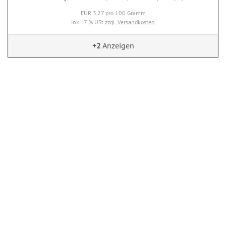
EUR 3,27 pro 100 Gramm
inkl. 7 % USt
zzgl. Versandkosten
+2
Anzeigen