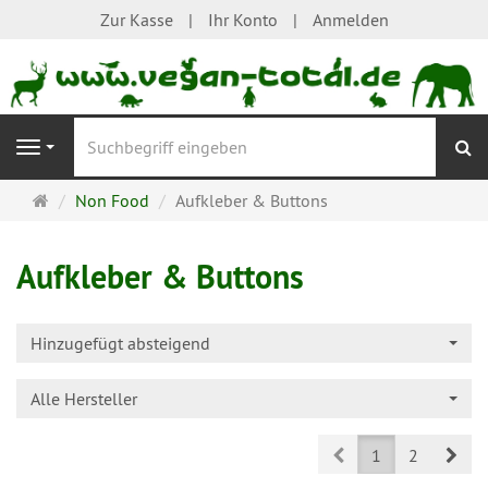
Zur Kasse
Ihr Konto
Anmelden
S
Navigation
Startseite
Non Food
Aufkleber & Buttons
Aufkleber & Buttons
Hinzugefügt absteigend
Alle Hersteller
Prev
Nex
1
2