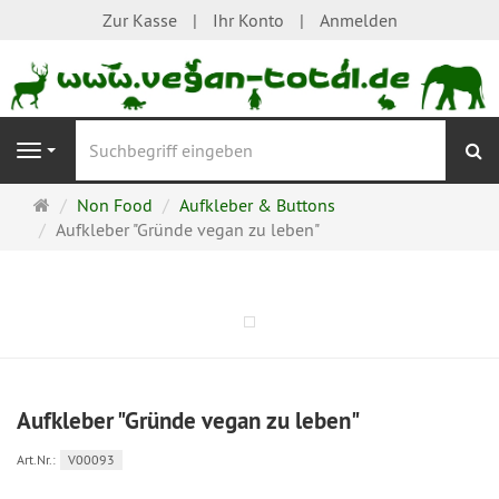
Zur Kasse
Ihr Konto
Anmelden
S
Navigation
Startseite
Non Food
Aufkleber & Buttons
Aufkleber "Gründe vegan zu leben"
Aufkleber "Gründe vegan zu leben"
Art.Nr.:
V00093