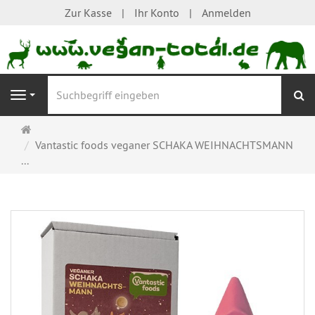
Zur Kasse
Ihr Konto
Anmelden
S
Navigation
Startseite
Vantastic foods veganer SCHAKA WEIHNACHTSMANN
...