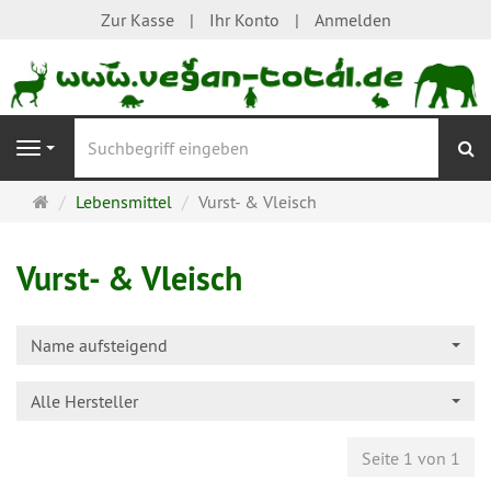
Zur Kasse
Ihr Konto
Anmelden
S
Navigation
Startseite
Lebensmittel
Vurst- & Vleisch
Vurst- & Vleisch
Name aufsteigend
Alle Hersteller
Seite 1 von 1