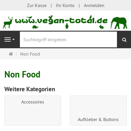
Zur Kasse
Ihr Konto
Anmelden
S
Navigation
Startseite
Non Food
Non Food
Weitere Kategorien
Accessoires
Aufkleber & Buttons